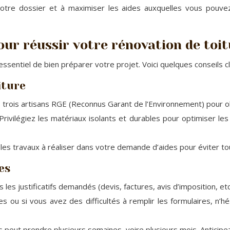
otre dossier et à maximiser les aides auxquelles vous pouvez
ur réussir votre rénovation de toi
essentiel de bien préparer votre projet. Voici quelques conseils cl
iture
trois artisans RGE (Reconnus Garant de l’Environnement) pour obte
Privilégiez les matériaux isolants et durables pour optimiser l
 les travaux à réaliser dans votre demande d’aides pour éviter t
es
 les justificatifs demandés (devis, factures, avis d’imposition, et
 ou si vous avez des difficultés à remplir les formulaires, n’hés
eut prendre plusieurs semaines, voire plusieurs mois. Anticipez c