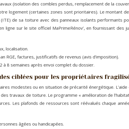
travaux (isolation des combles perdus, remplacement de la couvert
otre logement (certaines zones sont prioritaires). Le montant de
ur (ITE) de sa toiture avec des panneaux isolants performants p
n ligne sur le site officiel MaPrimeRénov’, en fournissant des jus
, localisation.
san RGE, factures, justificatifs de revenus (avis d’imposition).
2 à 8 semaines après envoi complet du dossier.
des ciblées pour les propriétaires fragilis
étaires modestes ou en situation de précarité énergétique. L’ai
e des travaux de toiture. Le programme « amélioration de l’habit
urces. Les plafonds de ressources sont réévalués chaque anné
personnes âgées ou handicapées.