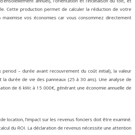
oleillement annuel), l’orientation et l’inclinaison du toit, et
le. Cette production permet de calculer la réduction de votre
ation maximise vos économies car vous consommez directement
 period – durée avant recouvrement du coût initial), la valeur
s, et la durée de vie des panneaux (25 à 30 ans). Une analyse de
tallation de 6 kWc à 15 000€, générant une économie annuelle de
 location, l’impact sur les revenus fonciers doit être examiné.
calcul du ROI. La déclaration de revenus nécessite une attention