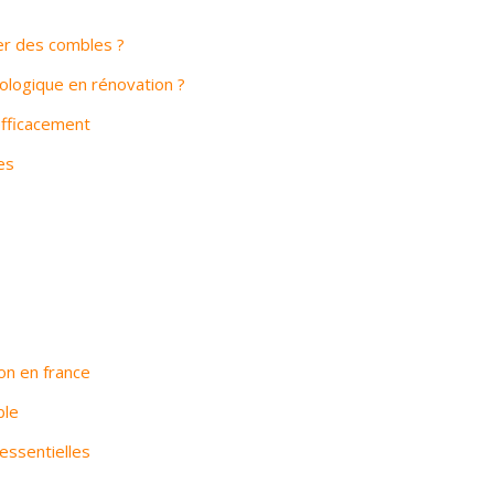
er des combles ?
cologique en rénovation ?
fficacement
es
on en france
ble
essentielles