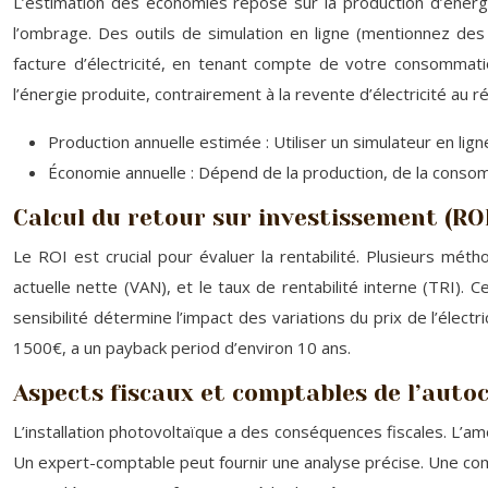
L’estimation des économies repose sur la production d’énergie,
l’ombrage. Des outils de simulation en ligne (mentionnez des
facture d’électricité, en tenant compte de votre consommat
l’énergie produite, contrairement à la revente d’électricité au r
Production annuelle estimée : Utiliser un simulateur en lign
Économie annuelle : Dépend de la production, de la consom
Calcul du retour sur investissement (ROI
Le ROI est crucial pour évaluer la rentabilité. Plusieurs mét
actuelle nette (VAN), et le taux de rentabilité interne (TRI). 
sensibilité détermine l’impact des variations du prix de l’éle
1500€, a un payback period d’environ 10 ans.
Aspects fiscaux et comptables de l’aut
L’installation photovoltaïque a des conséquences fiscales. L’a
Un expert-comptable peut fournir une analyse précise. Une compt