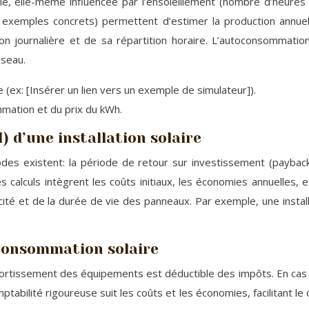
 elle-même influencée par l’ensoleillement (nombre d’heures d’ens
 exemples concrets) permettent d’estimer la production annuel
ion journalière et de sa répartition horaire. L’autoconsomm
éseau.
e (ex: [Insérer un lien vers un exemple de simulateur]).
mation et du prix du kWh.
) d’une installation solaire
hodes existent: la période de retour sur investissement (payback
Ces calculs intègrent les coûts initiaux, les économies annuelle
ctricité et de la durée de vie des panneaux. Par exemple, une ins
oconsommation solaire
mortissement des équipements est déductible des impôts. En cas de
abilité rigoureuse suit les coûts et les économies, facilitant le 