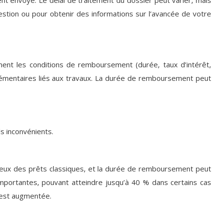
nt envoyé. Le délai de traitement du dossier peut varier, mais
estion ou pour obtenir des informations sur l’avancée de votre
ent les conditions de remboursement (durée, taux d’intérêt,
lémentaires liés aux travaux. La durée de remboursement peut
s inconvénients.
à ceux des prêts classiques, et la durée de remboursement peut
mportantes, pouvant atteindre jusqu’à 40 % dans certains cas
r est augmentée.