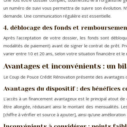
Une fois votre dossier complet, soumettez-le à l’organisme ge
un numéro de suivi vous permettra de suivre son évolution. N’
demande. Une communication régulière est essentielle.
4. déblocage des fonds et remboursement
Après l’acceptation de votre dossier, les fonds sont déblo
modalités de paiement) avant de signer le contrat de prêt. 
varier entre 10 et 20 ans, selon votre situation financière et l
Avantages et inconvénients : un bil
Le Coup de Pouce Crédit Rénovation présente des avantages con
Avantages du dispositif : des bénéfices 
L’accès à un financement avantageux est le principal atout de
être allongée, réduisant ainsi le montant des mensualités. 
[chiffre à vérifier et source à ajouter], ainsi qu’une améliorati
Inconvénients à considérer : points faib