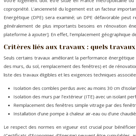
Votre logement doit être situé en France métropolitaine ou d
copropriété. L’ancienneté du logement est un facteur importan
Energétique (DPE) sera examiné; un DPE défavorable peut rend
généralement de plus importants besoins en rénovation énergé
plateforme à ajouter]. En effet, l’emplacement géographique de 
Critères liés aux travaux : quels travaux 
Seuls certains travaux améliorant la performance énergétique de
des murs, du sol, remplacement des fenêtres) et de rénovatio
liste des travaux éligibles et les exigences techniques associées
Isolation des combles perdus avec au moins 30 cm d’isolant
Isolation des murs par l’extérieur (ITE) avec un isolant p
Remplacement des fenêtres simple vitrage par des fenêtres
Installation d’une pompe à chaleur air-eau ou d’une chau
Le respect des normes en vigueur est crucial pour bénéficie
(Certificats d’Economies d’Energie) peuvent être cumulables, a