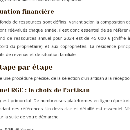
tuation financière
 plafonds de ressources sont définis, variant selon la composition
t réévalués chaque année, il est donc essentiel de se référer à la
nd de ressources annuel pour 2024 est de 45 000 € [chiffre à v
accord du propriétaire) et aux copropriétés. La résidence prin
ifs de revenus et de situation familiale.
tape par étape
une procédure précise, de la sélection d’un artisan à la récepti
el RGE : le choix de l’artisan
) est primordial. De nombreuses plateformes en ligne répertor
ndant des références. Un devis clair et détaillé est essentiel. N’
our la suite de votre démarche.
ns RGE différents