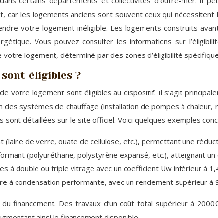
ans certains départements et collectivités d’outre-mer. Il peu
t, car les logements anciens sont souvent ceux qui nécessitent l
re votre logement inéligible. Les logements construits avant 
tique. Vous pouvez consulter les informations sur l’éligibilité
votre logement, déterminé par des zones d’éligibilité spécifiques,
sont éligibles ?
 votre logement sont éligibles au dispositif. Il s’agit principa
n des systèmes de chauffage (installation de pompes à chaleur
 sont détaillées sur le site officiel. Voici quelques exemples conc
 (laine de verre, ouate de cellulose, etc.), permettant une rédu
erformant (polyuréthane, polystyrène expansé, etc.), atteignant u
 à double ou triple vitrage avec un coefficient Uw inférieur à 1,
dière à condensation performante, avec un rendement supérieur à 
r du financement. Des travaux d’un coût total supérieur à 2000
ugmentant ainsi le financement disponible.