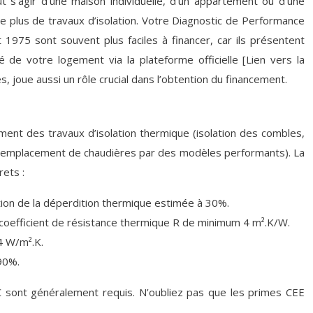
t s’agir d’une maison individuelle, d’un appartement ou d’une
e plus de travaux d’isolation. Votre Diagnostic de Performance
1975 sont souvent plus faciles à financer, car ils présentent
 de votre logement via la plateforme officielle [Lien vers la
 joue aussi un rôle crucial dans l’obtention du financement.
lement des travaux d’isolation thermique (isolation des combles,
, remplacement de chaudières par des modèles performants). La
rets :
ction de la déperdition thermique estimée à 30%.
n coefficient de résistance thermique R de minimum 4 m².K/W.
4 W/m².K.
90%.
€ sont généralement requis. N’oubliez pas que les primes CEE