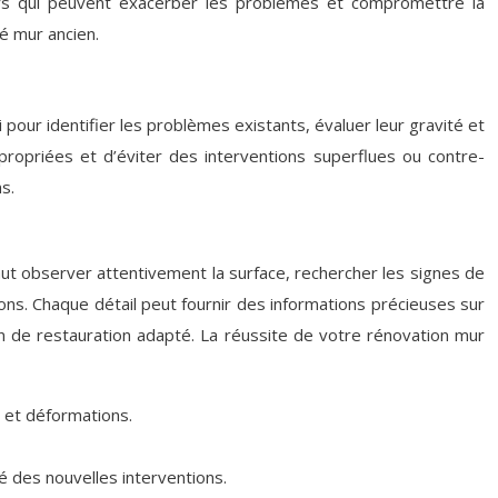
urs qui peuvent exacerber les problèmes et compromettre la
té mur ancien.
 pour identifier les problèmes existants, évaluer leur gravité et
propriées et d’éviter des interventions superflues ou contre-
s.
aut observer attentivement la surface, rechercher les signes de
ions. Chaque détail peut fournir des informations précieuses sur
lan de restauration adapté. La réussite de votre rénovation mur
 et déformations.
é des nouvelles interventions.