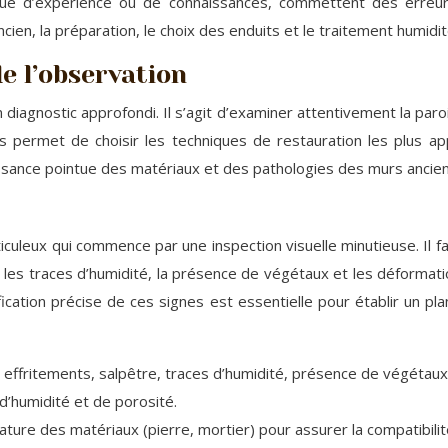
nque d’expérience ou de connaissances, commettent des erre
ien, la préparation, le choix des enduits et le traitement humidi
de l’observation
diagnostic approfondi. Il s’agit d’examiner attentivement la paroi
is permet de choisir les techniques de restauration les plus ap
ssance pointue des matériaux et des pathologies des murs ancien
uleux qui commence par une inspection visuelle minutieuse. Il f
e, les traces d’humidité, la présence de végétaux et les déformat
ification précise de ces signes est essentielle pour établir un p
 effritements, salpêtre, traces d’humidité, présence de végétaux
d’humidité et de porosité.
ature des matériaux (pierre, mortier) pour assurer la compatibilit