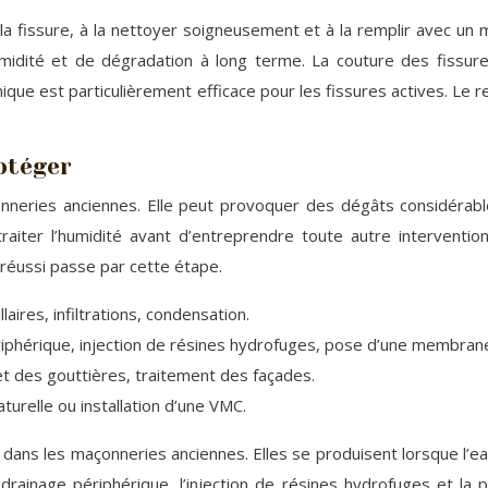
a fissure, à la nettoyer soigneusement et à la remplir avec un m
midité et de dégradation à long terme. La couture des fissure
ique est particulièrement efficace pour les fissures actives. Le r
rotéger
neries anciennes. Elle peut provoquer des dégâts considérable
raiter l’humidité avant d’entreprendre toute autre interventi
 réussi passe par cette étape.
aires, infiltrations, condensation.
iphérique, injection de résines hydrofuges, pose d’une membran
et des gouttières, traitement des façades.
aturelle ou installation d’une VMC.
dans les maçonneries anciennes. Elles se produisent lorsque l’eau
drainage périphérique, l’injection de résines hydrofuges et la