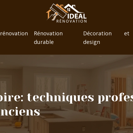
novation
Rénovation
Décoration et
durable
design
oire: techniques profe
anciens