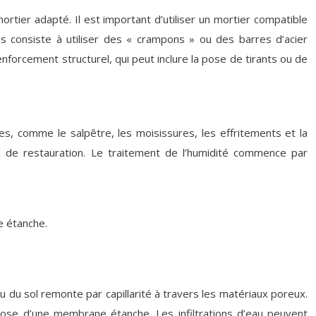
ortier adapté. Il est important d’utiliser un mortier compatible
s consiste à utiliser des « crampons » ou des barres d’acier
enforcement structurel, qui peut inclure la pose de tirants ou de
s, comme le salpêtre, les moisissures, les effritements et la
on de restauration. Le traitement de l’humidité commence par
e étanche.
 du sol remonte par capillarité à travers les matériaux poreux.
 pose d’une membrane étanche. Les infiltrations d’eau peuvent