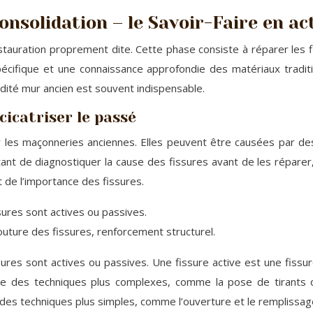
onsolidation – le Savoir-Faire en ac
stauration proprement dite. Cette phase consiste à réparer les fi
cifique et une connaissance approfondie des matériaux traditio
idité mur ancien est souvent indispensable.
cicatriser le passé
r les maçonneries anciennes. Elles peuvent être causées par d
ortant de diagnostiquer la cause des fissures avant de les répare
t de l’importance des fissures.
issures sont actives ou passives.
uture des fissures, renforcement structurel.
issures sont actives ou passives. Une fissure active est une fissu
site des techniques plus complexes, comme la pose de tirants o
 des techniques plus simples, comme l’ouverture et le remplissag